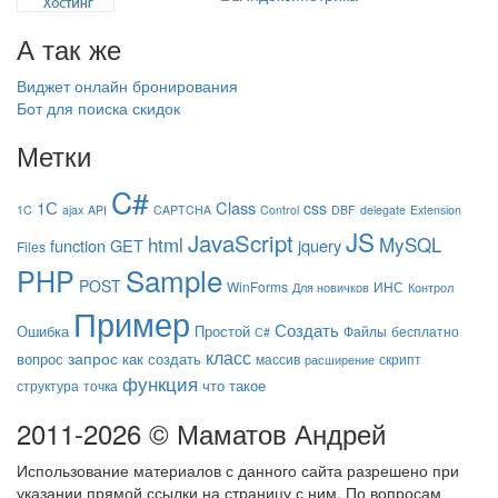
А так же
Виджет онлайн бронирования
Бот для поиска скидок
Метки
C#
1С
Class
css
1C
ajax
API
CAPTCHA
Control
DBF
delegate
Extension
JS
JavaScript
html
MySQL
function
GET
jquery
Files
Sample
PHP
POST
WinForms
ИНС
Для новичков
Контрол
Пример
Создать
Ошибка
Простой
Файлы
бесплатно
С#
класс
запрос
вопрос
как создать
массив
скрипт
расширение
функция
что такое
структура
точка
2011-2026 © Маматов Андрей
Использование материалов с данного сайта разрешено при
указании прямой ссылки на страницу с ним. По вопросам