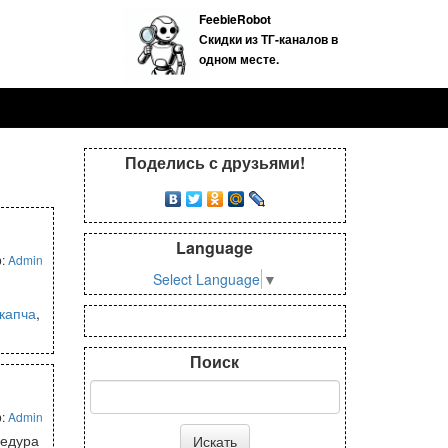
FeebieRobot
Скидки из ТГ-каналов в
одном месте.
Поделись с друзьями!
Language
р:
Admin
Select Language
▼
капча
,
Поиск
р:
Admin
цедура