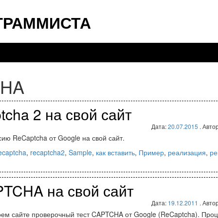
ГРАММИСТА
CHA
cha 2 на свой сайт
Дата:
20.07.2015
. Авто
сию ReCaptcha от Google на свой сайт.
ecaptcha
,
recaptcha2
,
Sample
,
как вставить
,
Пример
,
реализация
,
ре
TCHA на свой сайт
Дата:
19.12.2011
. Авто
воем сайте проверочный тест CAPTCHA от Google (ReCaptcha). Про