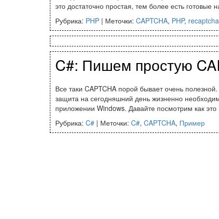
это достаточно простая, тем более есть готовые 
Рубрика:
PHP
|
Меточки:
CAPTCHA
,
PHP
,
recaptcha
C#: Пишем простую C
Все таки CAPTCHA порой бывает очень полезной. 
защита на сегодняшний день жизненно необходим
приложении Windows. Давайте посмотрим как эт
Рубрика:
C#
|
Меточки:
C#
,
CAPTCHA
,
Пример