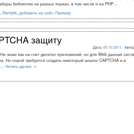
наборы библиотек на разных языках, в том числе и на PHP…
,
Sample
,
добавить на сайт
,
Пример
APTCHA защиту
Дата:
05.10.2011
. Авто
Не знаю как на счет десктоп приложений, но для Web данная сист
а. Но порой требуется создать некоторый аналог CAPTCHA и в
о …
Читать далее
→