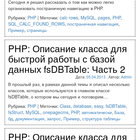
Сегодня я решил рассказать о том как можно легко
организовать постраничную навигацию в PHP.
Рубрика:
PHP
|
Меточки:
calc rows
,
MySQL
,
pages
,
PHP
,
SQL_CALC_FOUND_ROWS
,
постраничная навигация
,
Пример
,
страницы
PHP: Описание класса для
быстрой работы с базой
данных fsDBTable: Часть 2
Дата:
05.04.2013
. Автор:
Admin
В прошлый раз, в рамках данной темы я описал несколько
классов, которые используются в главном классе
fsDBTable, о котором мы сегодня и поговорим…
Рубрика:
PHP
|
Меточки:
Class
,
database
,
easy
,
fsDBTable
,
fsStruct
,
MySQL
,
onepagecms
,
PHP
,
автоматически
,
База
,
бд
,
документация
,
запрос
,
Пример
,
структура таблицы
PHP: Описание класса для