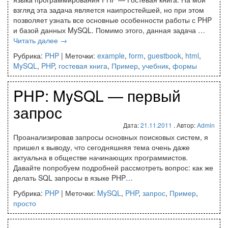
взгляд эта задача является наипростейшей, но при этом
позволяет узнать все основные особенности работы с PHP
и базой данных MySQL. Помимо этого, данная задача …
Читать далее
→
Рубрика:
PHP
|
Меточки:
example
,
form
,
guestbook
,
html
,
MySQL
,
PHP
,
гостевая книга
,
Пример
,
учебник
,
формы
PHP: MySQL — первый
запрос
Дата:
21.11.2011
. Автор:
Admin
Проанализировав запросы основных поисковых систем, я
пришел к выводу, что сегодняшняя тема очень даже
актуальна в обществе начинающих программистов.
Давайте попробуем подробней рассмотреть вопрос: как же
делать SQL запросы в языке PHP…
Рубрика:
PHP
|
Меточки:
MySQL
,
PHP
,
запрос
,
Пример
,
просто