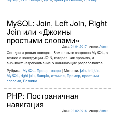
MySQL: Join, Left Join, Right
Join или «Джоины
простыми словами»
Дата:
04.04.2017
. Автор:
Admin
Сегодня я решил поведать Вам о языке запросов MySQL, а
точнее о конструкции JOIN, которая, как правило, и
вызывает недопонимание о начинающих разработчиков…
Рубрика:
MySQL
,
Проще говоря
|
Меточки:
join
,
left join
,
MySQL
,
right join
,
Sample
,
отличая
,
Пример
,
простыми
словами
,
Разница
PHP: Постраничная
навигация
Дата:
23.02.2016
. Автор:
Admin