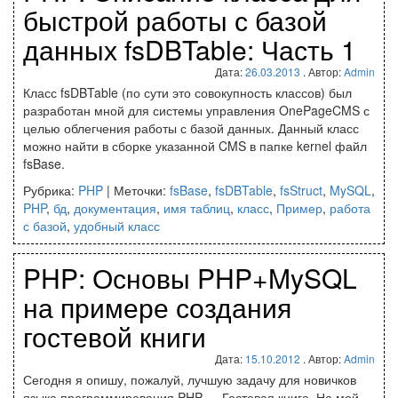
быстрой работы с базой
данных fsDBTable: Часть 1
Дата:
26.03.2013
. Автор:
Admin
Класс fsDBTable (по сути это совокупность классов) был
разработан мной для системы управления OnePageCMS с
целью облегчения работы с базой данных. Данный класс
можно найти в сборке указанной CMS в папке kernel файл
fsBase.
Рубрика:
PHP
|
Меточки:
fsBase
,
fsDBTable
,
fsStruct
,
MySQL
,
PHP
,
бд
,
документация
,
имя таблиц
,
класс
,
Пример
,
работа
с базой
,
удобный класс
PHP: Основы PHP+MySQL
на примере создания
гостевой книги
Дата:
15.10.2012
. Автор:
Admin
Сегодня я опишу, пожалуй, лучшую задачу для новичков
языка программирования PHP — Гостевая книга. На мой