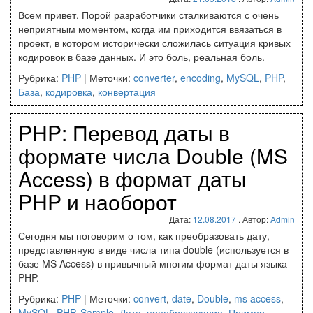
Всем привет. Порой разработчики сталкиваются с очень
неприятным моментом, когда им приходится ввязаться в
проект, в котором исторически сложилась ситуация кривых
кодировок в базе данных. И это боль, реальная боль.
Рубрика:
PHP
|
Меточки:
converter
,
encoding
,
MySQL
,
PHP
,
База
,
кодировка
,
конвертация
PHP: Перевод даты в
формате числа Double (MS
Access) в формат даты
PHP и наоборот
Дата:
12.08.2017
. Автор:
Admin
Сегодня мы поговорим о том, как преобразовать дату,
представленную в виде числа типа double (используется в
базе MS Access) в привычный многим формат даты языка
PHP.
Рубрика:
PHP
|
Меточки:
convert
,
date
,
Double
,
ms access
,
MySQL
,
PHP
,
Sample
,
Дата
,
преобразование
,
Пример