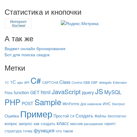
Статистика и кнопочки
А так же
Виджет онлайн бронирования
Бот для поиска скидок
Метки
C#
1С
Class
css
1C
ajax
API
CAPTCHA
Control
DBF
delegate
Extension
JS
JavaScript
html
MySQL
function
GET
jquery
Files
Sample
PHP
POST
WinForms
ИНС
Для новичков
Контрол
Пример
Создать
Ошибка
Простой
Файлы
бесплатно
С#
класс
запрос
вопрос
как создать
массив
скрипт
расширение
функция
что такое
структура
точка