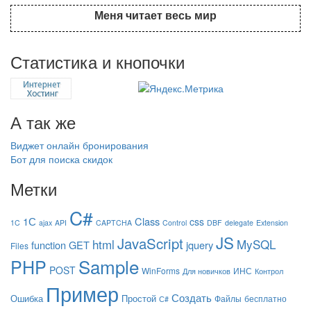
Меня читает весь мир
Статистика и кнопочки
А так же
Виджет онлайн бронирования
Бот для поиска скидок
Метки
C#
1С
Class
css
1C
ajax
API
CAPTCHA
Control
DBF
delegate
Extension
JS
JavaScript
html
MySQL
function
GET
jquery
Files
Sample
PHP
POST
WinForms
ИНС
Для новичков
Контрол
Пример
Создать
Ошибка
Простой
Файлы
бесплатно
С#