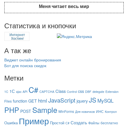
Меня читает весь мир
Статистика и кнопочки
А так же
Виджет онлайн бронирования
Бот для поиска скидок
Метки
C#
1С
Class
css
1C
ajax
API
CAPTCHA
Control
DBF
delegate
Extension
JS
JavaScript
html
MySQL
function
GET
jquery
Files
Sample
PHP
POST
WinForms
ИНС
Для новичков
Контрол
Пример
Создать
Ошибка
Простой
Файлы
бесплатно
С#