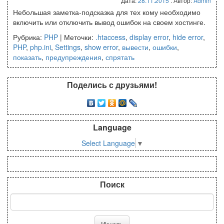
Дата:
28.11.2015
. Автор:
Admin
Небольшая заметка-подсказка для тех кому необходимо
включить или отключить вывод ошибок на своем хостинге.
Рубрика:
PHP
|
Меточки:
.htaccess
,
display error
,
hide error
,
PHP
,
php.ini
,
Settings
,
show error
,
вывести
,
ошибки
,
показать
,
предупреждения
,
спрятать
Поделись с друзьями!
Language
Select Language
▼
Поиск