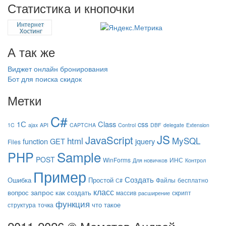
Статистика и кнопочки
А так же
Виджет онлайн бронирования
Бот для поиска скидок
Метки
C#
1С
Class
css
1C
ajax
API
CAPTCHA
Control
DBF
delegate
Extension
JS
JavaScript
html
MySQL
function
GET
jquery
Files
Sample
PHP
POST
WinForms
ИНС
Для новичков
Контрол
Пример
Создать
Ошибка
Простой
Файлы
бесплатно
С#
класс
запрос
вопрос
как создать
массив
скрипт
расширение
функция
что такое
структура
точка