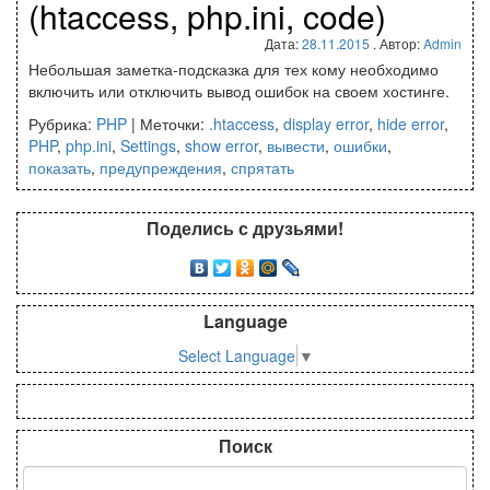
(htaccess, php.ini, code)
Дата:
28.11.2015
. Автор:
Admin
Небольшая заметка-подсказка для тех кому необходимо
включить или отключить вывод ошибок на своем хостинге.
Рубрика:
PHP
|
Меточки:
.htaccess
,
display error
,
hide error
,
PHP
,
php.ini
,
Settings
,
show error
,
вывести
,
ошибки
,
показать
,
предупреждения
,
спрятать
Поделись с друзьями!
Language
Select Language
▼
Поиск