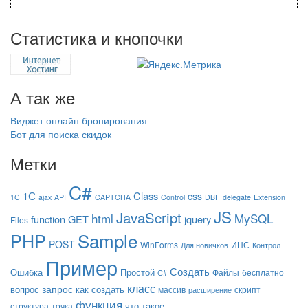
Статистика и кнопочки
А так же
Виджет онлайн бронирования
Бот для поиска скидок
Метки
C#
1С
Class
css
1C
ajax
API
CAPTCHA
Control
DBF
delegate
Extension
JS
JavaScript
html
MySQL
function
GET
jquery
Files
Sample
PHP
POST
WinForms
ИНС
Для новичков
Контрол
Пример
Создать
Ошибка
Простой
Файлы
бесплатно
С#
класс
запрос
вопрос
как создать
массив
скрипт
расширение
функция
что такое
структура
точка