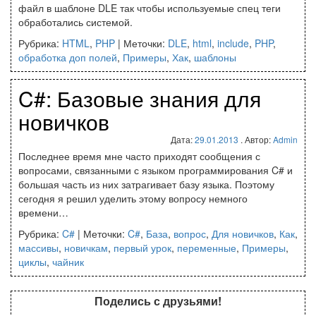
файл в шаблоне DLE так чтобы используемые спец теги
обработались системой.
Рубрика:
HTML
,
PHP
|
Меточки:
DLE
,
html
,
include
,
PHP
,
обработка доп полей
,
Примеры
,
Хак
,
шаблоны
C#: Базовые знания для
новичков
Дата:
29.01.2013
. Автор:
Admin
Последнее время мне часто приходят сообщения с
вопросами, связанными с языком программирования C# и
большая часть из них затрагивает базу языка. Поэтому
сегодня я решил уделить этому вопросу немного
времени…
Рубрика:
C#
|
Меточки:
C#
,
База
,
вопрос
,
Для новичков
,
Как
,
массивы
,
новичкам
,
первый урок
,
переменные
,
Примеры
,
циклы
,
чайник
Поделись с друзьями!