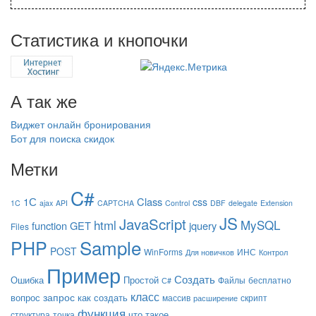
Статистика и кнопочки
А так же
Виджет онлайн бронирования
Бот для поиска скидок
Метки
C#
1С
Class
css
1C
ajax
API
CAPTCHA
Control
DBF
delegate
Extension
JS
JavaScript
html
MySQL
function
GET
jquery
Files
Sample
PHP
POST
WinForms
ИНС
Для новичков
Контрол
Пример
Создать
Ошибка
Простой
Файлы
бесплатно
С#
класс
запрос
вопрос
как создать
массив
скрипт
расширение
функция
что такое
структура
точка