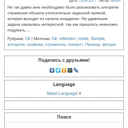
Дата:
13.04.2017
. Автор:
Admin
Не так давно мне необходимо было реализовать алгоритм
отражения объекта относительно заданной прямой,
которая выходит из начала координат. На удивление
задача оказалась интересной, так как пришлось немножко
подумать….
Рубрика:
C#
|
Меточки:
C#
,
reflection
,
rotate
,
Sample
,
алгоритм
,
графика
,
отражение
,
поворот
,
Пример
,
фигура
Поделись с друзьями!
Language
Select Language
▼
Поиск