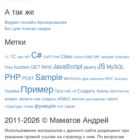
А так же
Виджет онлайн бронирования
Бот для поиска скидок
Метки
C#
1С
Class
css
1C
ajax
API
CAPTCHA
Control
DBF
delegate
Extension
JS
JavaScript
html
MySQL
function
GET
jquery
Files
Sample
PHP
POST
WinForms
ИНС
Для новичков
Контрол
Пример
Создать
Ошибка
Простой
Файлы
бесплатно
С#
класс
запрос
вопрос
как создать
массив
скрипт
расширение
функция
что такое
структура
точка
2011-2026 © Маматов Андрей
Использование материалов с данного сайта разрешено при
указании прямой ссылки на страницу с ним. По вопросам