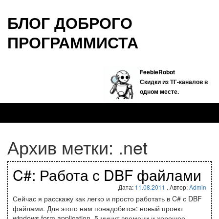
БЛОГ ДОБРОГО
ПРОГРАММИСТА
FeebieRobot
Скидки из ТГ-каналов в
одном месте.
Архив метки:
.net
C#: Работа с DBF файлами
Дата:
11.08.2011
. Автор:
Admin
Сейчас я расскажу как легко и просто работать в C# с DBF
файлами. Для этого нам понадобится: новый проект
windows form application, 5 минут времени и хорошее