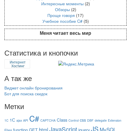
Интересные моменты
(2)
Обзоры
(2)
Проще говоря
(17)
Учебное пособие C#
(5)
Меня читает весь мир
Статистика и кнопочки
А так же
Виджет онлайн бронирования
Бот для поиска скидок
Метки
C#
1С
Class
css
1C
ajax
API
CAPTCHA
Control
DBF
delegate
Extension
JS
JavaScript
html
MySQL
function
GET
jquery
Files