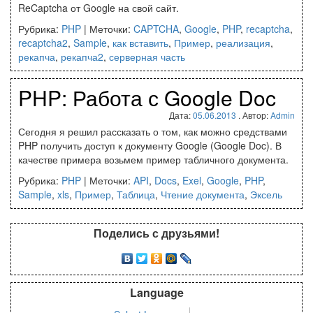
ReCaptcha от Google на свой сайт.
Рубрика:
PHP
|
Меточки:
CAPTCHA
,
Google
,
PHP
,
recaptcha
,
recaptcha2
,
Sample
,
как вставить
,
Пример
,
реализация
,
рекапча
,
рекапча2
,
серверная часть
PHP: Работа с Google Doc
Дата:
05.06.2013
. Автор:
Admin
Сегодня я решил рассказать о том, как можно средствами
PHP получить доступ к документу Google (Google Doc). В
качестве примера возьмем пример табличного документа.
Рубрика:
PHP
|
Меточки:
API
,
Docs
,
Exel
,
Google
,
PHP
,
Sample
,
xls
,
Пример
,
Таблица
,
Чтение документа
,
Эксель
Поделись с друзьями!
Language