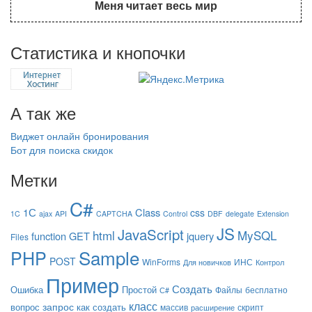
Меня читает весь мир
Статистика и кнопочки
А так же
Виджет онлайн бронирования
Бот для поиска скидок
Метки
C#
1С
Class
css
1C
ajax
API
CAPTCHA
Control
DBF
delegate
Extension
JS
JavaScript
html
MySQL
function
GET
jquery
Files
Sample
PHP
POST
WinForms
ИНС
Для новичков
Контрол
Пример
Создать
Ошибка
Простой
Файлы
бесплатно
С#
класс
запрос
вопрос
как создать
массив
скрипт
расширение