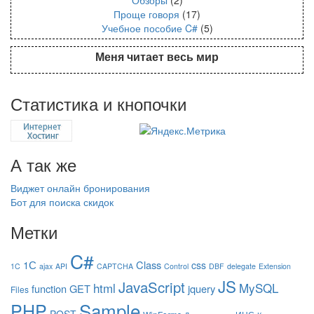
Проще говоря
(17)
Учебное пособие C#
(5)
Меня читает весь мир
Статистика и кнопочки
А так же
Виджет онлайн бронирования
Бот для поиска скидок
Метки
C#
1С
Class
css
1C
ajax
API
CAPTCHA
Control
DBF
delegate
Extension
JS
JavaScript
html
MySQL
function
GET
jquery
Files
Sample
PHP
POST