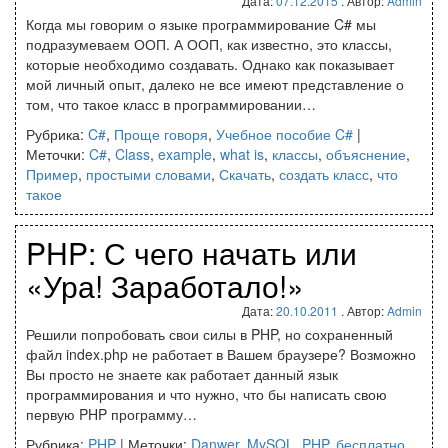
Дата:
07.12.2015
. Автор:
Admin
Когда мы говорим о языке программирование C# мы
подразумеваем ООП. А ООП, как известно, это классы,
которые необходимо создавать. Однако как показывает
мой личный опыт, далеко не все имеют представление о
том, что такое класс в программировании…
Рубрика:
C#
,
Проще говоря
,
Учебное пособие C#
|
Меточки:
C#
,
Class
,
example
,
what is
,
классы
,
объяснение
,
Пример
,
простыми словами
,
Скачать
,
создать класс
,
что
такое
PHP: С чего начать или
«Ура! Заработало!»
Дата:
20.10.2011
. Автор:
Admin
Решили попробовать свои силы в PHP, но сохраненный
файл index.php не работает в Вашем браузере? Возможно
Вы просто не знаете как работает данный язык
программирования и что нужно, что бы написать свою
первую PHP программу…
Рубрика:
PHP
|
Меточки:
Danwer
,
MySQL
,
PHP
,
бесплатно
,