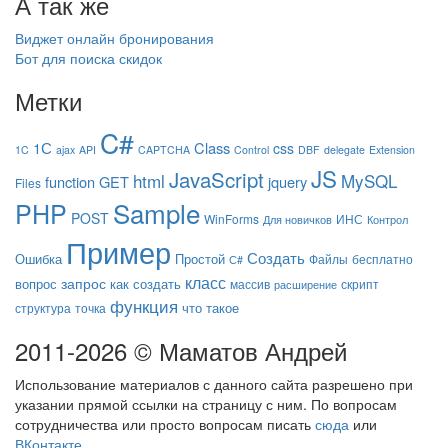
А так же
Виджет онлайн бронирования
Бот для поиска скидок
Метки
C#
1С
Class
css
1C
ajax
API
CAPTCHA
Control
DBF
delegate
Extension
JS
JavaScript
html
MySQL
function
GET
jquery
Files
Sample
PHP
POST
WinForms
ИНС
Для новичков
Контрол
Пример
Создать
Ошибка
Простой
Файлы
бесплатно
С#
класс
запрос
вопрос
как создать
массив
скрипт
расширение
функция
что такое
структура
точка
2011-2026 © Маматов Андрей
Использование материалов с данного сайта разрешено при
указании прямой ссылки на страницу с ним. По вопросам
сотрудничества или просто вопросам писать
сюда
или
ВКонтакте
.