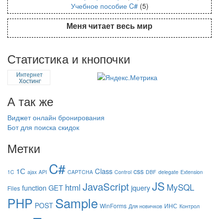
Учебное пособие C#
(5)
Меня читает весь мир
Статистика и кнопочки
А так же
Виджет онлайн бронирования
Бот для поиска скидок
Метки
C#
1С
Class
css
1C
ajax
API
CAPTCHA
Control
DBF
delegate
Extension
JS
JavaScript
html
MySQL
function
GET
jquery
Files
Sample
PHP
POST
WinForms
ИНС
Для новичков
Контрол