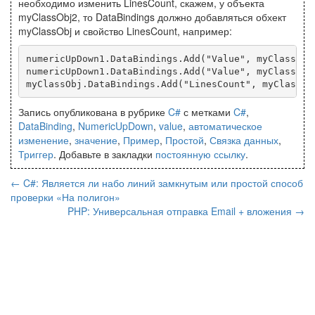
необходимо изменить LinesCount, скажем, у объекта
myClassObj2, то DataBindings должно добавляться обхект
myClassObj и свойство LinesCount, например:
numericUpDown1.DataBindings.Add("Value", myClassObj
numericUpDown1.DataBindings.Add("Value", myClassObj
Запись опубликована в рубрике
C#
с метками
C#
,
DataBinding
,
NumericUpDown
,
value
,
автоматическое
изменение
,
значение
,
Пример
,
Простой
,
Связка данных
,
Триггер
. Добавьте в закладки
постоянную ссылку
.
←
C#: Является ли набо линий замкнутым или простой способ
проверки «На полигон»
PHP: Универсальная отправка Email + вложения
→