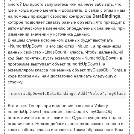
много? Вы просто запутаетесь или начнете забывать, что
где и когда нужно менять и добавлять. В связи с этим к нам
на помощь приходит свойство контроллов
DataBindings
,
которое позволяет связать разные объекты, что приводит к
автоматическому изменению определенных значений, при
изменении значений у источника данных.
В нашем случае источником данных будет выступать
«NumericUpDown» и его свойство «Value», а приемником
данных свойство «LinesCount» класса. Чтобы дальнейший
код был понятен, пусть экземпляром «NumericUpDown» в
программе выступает объект numericUpDown1, а
экземпляром класса приемника объект myClassObj. Тогда в
коде программы нам достаточно написать следующую
строчку:
Вот и все. Теперь при изменении значения Value у
numericUpDown1, значение LinesCount у myClassObj
автоматически станет таким же. Однако существует одно
ограничение. Нельзя добавить несколько связок на одно и
тоже свойства класса источника. Таким образом если Вам