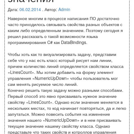
Дата:
06.02.2014
. Автор:
Admin
Наверное многим в процессе написания ПО достаточно
часто приходилось связывать свойства разных объектов с
каким либо определенным значением. Поэтому сегодня я
решил рассказать о такой возможности языка
программирования C# как DataBindings.
Чтобы хоть как то визуализировать задачу, представим
себе что у нас есть класс который рисует нам линии,
причем количество линий определяется свойством класса
«LinesCount». Мы хотим добавить на форму элемент
управления «NumericUpDown» чтобы пользователь мог
сам менять рисуемое число линий.
Конечно решить такую задачу можно разными способами.
Первый способ это явно присваивать нужное значение
свойству «LinesCount». Однако если значение меняется в
нескольких местах, то код начинает повторяться, да и легко
запутаться. Можно повесить события на изменение
значения нашего «NumericUpDown» и в нем присваивать
текущее значение нашему свойству класса. Однако
представьте что таких свойств и котроллов управления