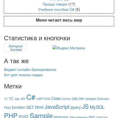
Проще говоря
(17)
Учебное пособие C#
(5)
Меня читает весь мир
Статистика и кнопочки
А так же
Виджет онлайн бронирования
Бот для поиска скидок
Метки
C#
1С
Class
css
1C
ajax
API
CAPTCHA
Control
DBF
delegate
Extension
JS
JavaScript
html
MySQL
function
GET
jquery
Files
Sample
PHP
POST
WinForms
ИНС
Для новичков
Контрол