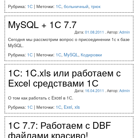
Рубрика:
1С
|
Меточки:
1С
,
больничный
,
трюк
MySQL + 1С 7.7
Дата:
01.08.2011
. Автор:
Admin
Сегодня мы рассмотрим вопрос о присоединении 1с к базе
MySQL.
Рубрика:
1С
|
Меточки:
1С
,
MySQL
,
Кодировки
1С: 1C.xls или работаем с
Excel средствами 1С
Дата:
16.04.2011
. Автор:
Admin
О том как работать с Excel в 1С.
Рубрика:
1С
|
Меточки:
1С
,
Exel
,
xls
1С 7.7: Работаем с DBF
файлами красиво!