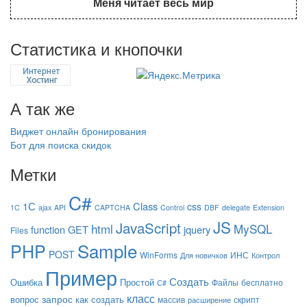
Меня читает весь мир
Статистика и кнопочки
А так же
Виджет онлайн бронирования
Бот для поиска скидок
Метки
C#
1С
Class
css
1C
ajax
API
CAPTCHA
Control
DBF
delegate
Extension
JS
JavaScript
html
MySQL
function
GET
jquery
Files
Sample
PHP
POST
WinForms
ИНС
Для новичков
Контрол
Пример
Создать
Ошибка
Простой
Файлы
бесплатно
С#
класс
запрос
вопрос
как создать
массив
скрипт
расширение