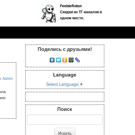
FeebieRobot
Скидки из ТГ-каналов в
одном месте.
Поделись с друзьями!
Language
р:
Admin
Select Language
▼
ыла
цию
Поиск