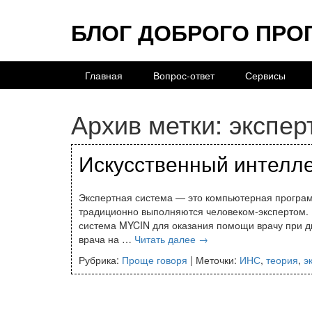
БЛОГ ДОБРОГО ПРО
Главная
Вопрос-ответ
Сервисы
Архив метки:
экспер
Искусственный интелле
Экспертная система — это компьютерная програм
традиционно выполняются человеком-экспертом. 
система MYCIN для оказания помощи врачу при д
врача на …
Читать далее
→
Рубрика:
Проще говоря
|
Меточки:
ИНС
,
теория
,
э